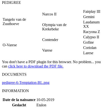
PEDIGREE
Fairplay III
Narcos II
Gemini
Tangelo van de
Laudanum
Zuuthoeve
Olympia van de
XX
Krekebeke
Racyona Z
Calypso II
Contender
Gofine
O-Varese
Coriolan
Varese
Larese
You don't have a PDF plugin for this browser. No problem... you
can
click here to download the PDF file.
DOCUMENTS
pedigree-6-Temptation-BL.png
INFORMATION
Date de la naissance
10-05-2019
Geslacht
Etalon