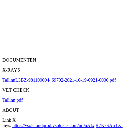
DOCUMENTEN
X-RAYS
TallinnL3BZ-981100004469702-2021-10-19-0921-0000.pdf
VET CHECK
Tallinn.pdf
ABOUT
Link X
rays:
https://vsolcloudprod.vsolpacs.com/url/aAIxjR7KsSAuTXl