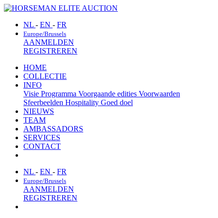
NL
-
EN
-
FR
Europe/Brussels
AANMELDEN
REGISTREREN
HOME
COLLECTIE
INFO
Visie
Programma
Voorgaande edities
Voorwaarden
Sfeerbeelden
Hospitality
Goed doel
NIEUWS
TEAM
AMBASSADORS
SERVICES
CONTACT
NL
-
EN
-
FR
Europe/Brussels
AANMELDEN
REGISTREREN